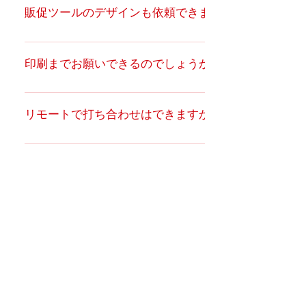
様々なイラスト表現が可能です。豊富なタッチの中
販促ツールのデザインも依頼できますか？
までもお客様にご納得いただき、ご満足いただける
品撮影には欠かせません。商品の良さや特長をを引
からデザインイメージに合った最適なイラストが選
デザインをご提供しております。30年以上の経験に
き出す小道具や撮影セッティングまで、すべてをご
択できます。​すべてのイラストはデータ化され、い
はい、制作させていただきます。商品パッケージに
より弊社が学んだことでもあります。ただ貴社のご
用意いたします。事前にご相談させていただきなが
ろいろな制作物に使用が可能です。
伴う販促ツール制作は弊社の得意とするものです。
予算に応じて、柔軟に対応できるよう最大限の努力
印刷までお願いできるのでしょうか？
ら進めます。
ポスターやチラシ、POPやバナー広告に至るまでト
をさせていただきますので、まずはご相談くださ
ータルにサポートさせていただいております。制作
い。なお下記のJAGDAの料金表は、一般的なデザイ
平面印刷（ポスター・チラシ・ラベルなどのオフセ
者が同じなのでトーン＆マナーが統一され、ブラン
ン制作料がご覧いただけますのでご参考になさって
ット印刷など）は可能です。弊社から責任を持って
リモートで打ち合わせはできますか？
ディング構築に繋がっていきます。料金も結果的に
ください。 ​ ​㈳日本グラフィックデザイナー協会
直接印刷会社へデータ入稿いたしますので、印刷物
安く上がります。 ​ 業務内容について
（JAGDA）デザイン料金表
の管理を一括して行えます。お届け先も複数個所が
はい、可能です。Zoomを利用して行なっていま
https://www.jagda.or.jp/designfee/cf_fee.html パッケ
可能ですのでご指示ください。ただ箱などのパッケ
す。何なりとお問い合わせください。
コンペ形式で制作依頼をお願いすることは
ージデザイン制作料について
できますか？
ージ印刷は立体の特殊印刷（印刷から加工組み立て
https://www.katsubedesign.com/post/packagedesign4
まで）になりますので、弊社から印刷業者に外注す
はい、コンペ形式の参加は可能です。一定の条件を
ることになります。その場合、手数料等が発生いた
ご提示いただき、検討の上、参加させていただきま
します。すでにお取引の印刷会社があれば、そちら
す。
にご依頼されることをお勧めします。