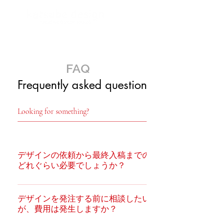
FAQ
Frequently asked questions
デザインの依頼から最終入稿までの時間は
どれぐらい必要でしょうか？
案件を発注されてから、パッケージデザイン開発に
は約1〜2ヶ月の時間が必要とされています（最終印
デザインを発注する前に相談したいのです
が、費用は発生しますか？
刷入稿まで）。これに印刷作業が約1〜2ヶ月が加わ